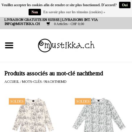
Veuillez accepter les cookies afin de rendre ce site plus fonctionnel. D'accord?
Oui
Non
En savoir plus sur les témoins (cookies) »
DE
EN
FR
LIVRAISON GRATUITE EN SUISSE | LIVRAISONS INT. VIA
INFO@MUSTIKKA.CH
0 Articles - CHF 0,00
NEW IN
SHOP - A PIECE OF
FINLAND FOR YOU
Marques
Produits associés au mot-clé nachthemd
ACCUEIL
/
MOTS-CLÉS
/
NACHTHEMD
Contact
SOLDES
SOLDES