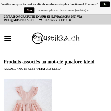
Veuillez accepter les cookies afin de rendre ce site plus fonctionnel. D'accord?
Oui
Non
En savoir plus sur les témoins (cookies) »
DE
EN
FR
LIVRAISON GRATUITE EN SUISSE | LIVRAISONS INT. VIA
INFO@MUSTIKKA.CH
0 Articles - CHF 0,00
NEW IN
SHOP - A PIECE OF
FINLAND FOR YOU
Marques
Produits associés au mot-clé pinafore kleid
ACCUEIL
/
MOTS-CLÉS
/
PINAFORE KLEID
Contact