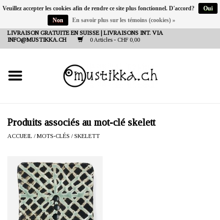
Veuillez accepter les cookies afin de rendre ce site plus fonctionnel. D'accord?
Oui
Non
En savoir plus sur les témoins (cookies) »
DE
EN
FR
LIVRAISON GRATUITE EN SUISSE | LIVRAISONS INT. VIA
INFO@MUSTIKKA.CH
0 Articles - CHF 0,00
NEW IN
SHOP - A PIECE OF
FINLAND FOR YOU
Marques
Produits associés au mot-clé skelett
ACCUEIL
/
MOTS-CLÉS
/
SKELETT
Contact