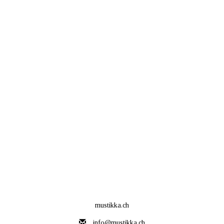
mustikka.ch
info@mustikka.ch