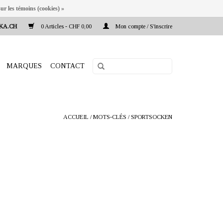
ur les témoins (cookies) »
KA.CH
0 Articles - CHF 0,00
Mon compte / S'inscrire
MARQUES
CONTACT
ACCUEIL
/
MOTS-CLÉS
/
SPORTSOCKEN