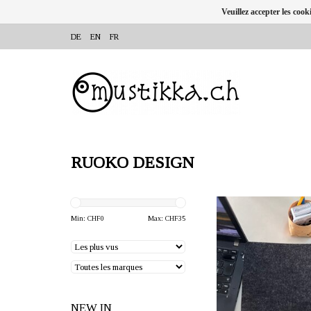
Veuillez accepter les cook
DE
EN
FR
RUOKO DESIGN
OFFRANT: mustikka.ch R
Frauenfeld, Sui
Min: CHF
0
Max: CHF
35
Tapis de souris en feutr
Dimensions : 19 x 25 
Couleurs disponibles : g
vert forêt.
NEW IN