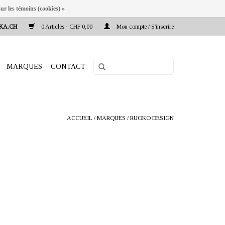
ur les témoins (cookies) »
KA.CH
0 Articles - CHF 0,00
Mon compte / S'inscrire
MARQUES
CONTACT
ACCUEIL
/
MARQUES
/
RUOKO DESIGN