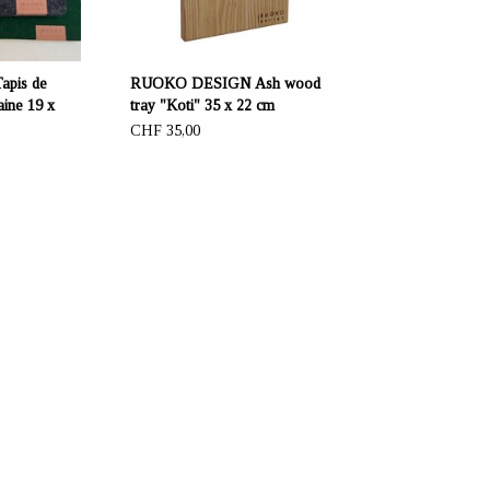
pis de
RUOKO DESIGN Ash wood
aine 19 x
tray "Koti" 35 x 22 cm
CHF 35,00