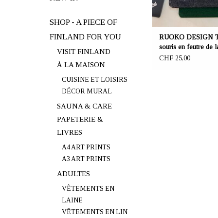
SHOP - A PIECE OF
FINLAND FOR YOU
RUOKO DESIGN Ta
souris en feutre de l
VISIT FINLAND
25 cm
CHF 25,00
À LA MAISON
CUISINE ET LOISIRS
DÉCOR MURAL
SAUNA & CARE
PAPETERIE &
LIVRES
A4 ART PRINTS
A3 ART PRINTS
ADULTES
VÊTEMENTS EN
LAINE
VÊTEMENTS EN LIN