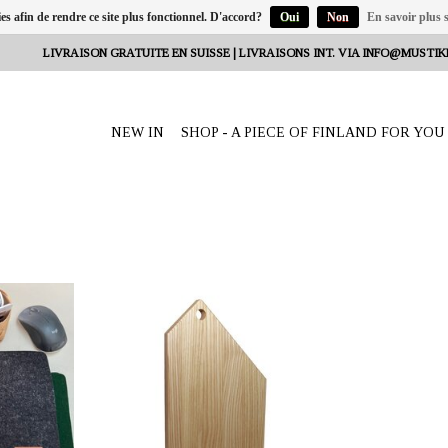
ies afin de rendre ce site plus fonctionnel. D'accord?
Oui
Non
En savoir plus s
LIVRAISON GRATUITE EN SUISSE | LIVRAISONS INT. VIA
INFO@MUSTIK
NEW IN
SHOP - A PIECE OF FINLAND FOR YOU
eeta Nagel,
OFFRANT: mustikka.ch Reeta Nagel,
sse
Frauenfeld, Suisse
e de laine.
Planche à découper en bois de frêne.
x 0,3 cm.
La surface est recouverte d'huile de
ris foncé ou
graines de pavot 100 % végétale et
convient aux aliments. Dimensions : 35
x 22 cm. Profondeur 2 cm.