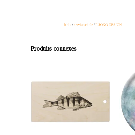
birke
/
servierschale
/
RUOKO DESIGN
Produits connexes
OFFRANT: mustikka.ch Reeta Nagel, Frauenfeld,
OFFRANT
Suisse
Planche à découper "Ahven" en contreplaqué de
Round 
bouleau certifié avec une surface en mélamine.
whi
Dimensions : 43 x 22 x 0,7 cm.
Laminat