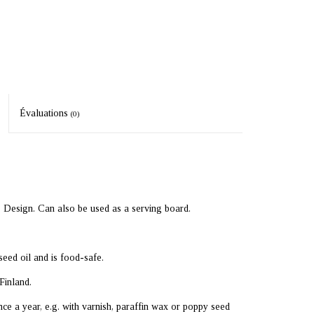
Évaluations
(0)
 Design. Can also be used as a serving board.
eed oil and is food-safe.
Finland.
 a year, e.g. with varnish, paraffin wax or poppy seed