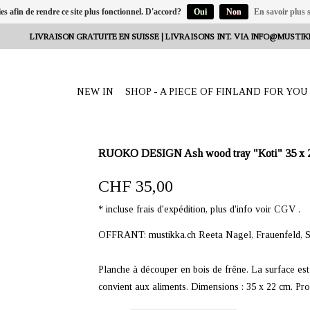
ies afin de rendre ce site plus fonctionnel. D'accord?
Oui
Non
En savoir plus s
LIVRAISON GRATUITE EN SUISSE | LIVRAISONS INT. VIA
INFO@MUSTIK
NEW IN
SHOP - A PIECE OF FINLAND FOR YOU
RUOKO DESIGN Ash wood tray "Koti" 35 x 
CHF 35,00
* incluse frais d'expédition, plus d'info voir CGV .
OFFRANT: mustikka.ch Reeta Nagel, Frauenfeld, S
Planche à découper en bois de frêne. La surface est
convient aux aliments. Dimensions : 35 x 22 cm. Pr