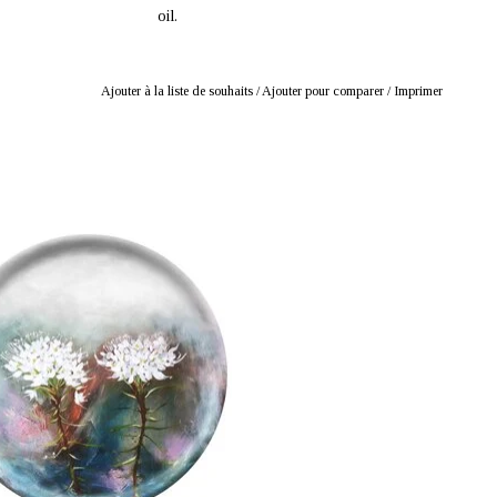
oil.
Ajouter à la liste de souhaits
/
Ajouter pour comparer
/
Imprimer
: mustikka.ch Reeta Nagel, Frauenfeld,
Suisse
wooden tray with the motif of a bright
te flowering marsh pondweed bush.
ed surface. Diameter 40cm. Hand wash
recommended.