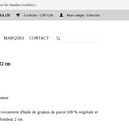
ur les témoins (cookies) »
KA.CH
0 Articles - CHF 0,00
Mon compte / S'inscrire
MARQUES
CONTACT
22 cm
uisse
 recouverte d'huile de graines de pavot 100 % végétale et
ofondeur 2 cm.