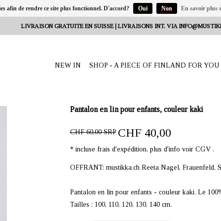
ies afin de rendre ce site plus fonctionnel. D'accord?
Oui
Non
En savoir plus s
LIVRAISON GRATUITE EN SUISSE | LIVRAISONS INT. VIA
INFO@MUSTIK
NEW IN
SHOP - A PIECE OF FINLAND FOR YOU
Pantalon en lin pour enfants, couleur kaki
CHF 40,00
CHF 60,00 SRP
* incluse frais d'expédition, plus d'info voir CGV .
OFFRANT: mustikka.ch Reeta Nagel, Frauenfeld, S
Pantalon en lin pour enfants - couleur kaki. Le 100%
Tailles : 100, 110, 120, 130, 140 cm.