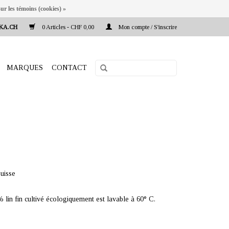
ur les témoins (cookies) »
KA.CH
0 Articles - CHF 0,00
Mon compte / S'inscrire
MARQUES
CONTACT
uisse
 lin fin cultivé écologiquement est lavable à 60° C.