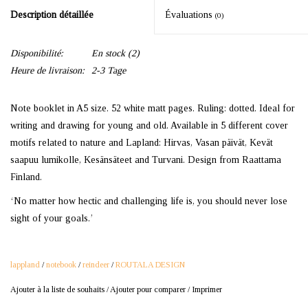
Description détaillée
Évaluations
(0)
Disponibilité:
En stock
(2)
Heure de livraison:
2-3 Tage
Note booklet in A5 size. 52 white matt pages. Ruling: dotted. Ideal for
writing and drawing for young and old. Available in 5 different cover
motifs related to nature and Lapland: Hirvas, Vasan päivät, Kevät
saapuu lumikolle, Kesänsäteet and Turvani. Design from Raattama
Finland.
‘No matter how hectic and challenging life is, you should never lose
sight of your goals.’
lappland
/
notebook
/
reindeer
/
ROUTALA DESIGN
Ajouter à la liste de souhaits
/
Ajouter pour comparer
/
Imprimer