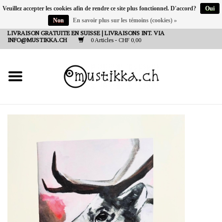
Veuillez accepter les cookies afin de rendre ce site plus fonctionnel. D'accord?
Oui
Non
En savoir plus sur les témoins (cookies) »
DE
EN
FR
LIVRAISON GRATUITE EN SUISSE | LIVRAISONS INT. VIA
INFO@MUSTIKKA.CH
0 Articles - CHF 0,00
NEW IN
SHOP - A PIECE OF
FINLAND FOR YOU
Marques
Contact