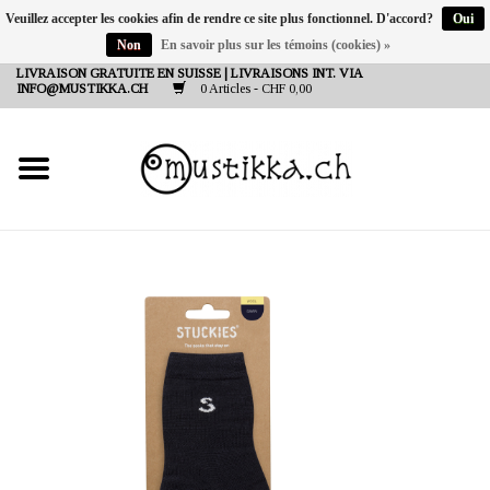
Veuillez accepter les cookies afin de rendre ce site plus fonctionnel. D'accord?
Oui
Non
En savoir plus sur les témoins (cookies) »
DE
EN
FR
LIVRAISON GRATUITE EN SUISSE | LIVRAISONS INT. VIA
INFO@MUSTIKKA.CH
0 Articles - CHF 0,00
NEW IN
SHOP - A PIECE OF
FINLAND FOR YOU
Marques
Contact