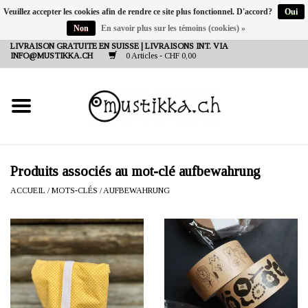
Veuillez accepter les cookies afin de rendre ce site plus fonctionnel. D'accord?
Oui
Non
En savoir plus sur les témoins (cookies) »
DE
EN
FR
LIVRAISON GRATUITE EN SUISSE | LIVRAISONS INT. VIA
INFO@MUSTIKKA.CH
0 Articles - CHF 0,00
NEW IN
SHOP - A PIECE OF
FINLAND FOR YOU
Marques
Produits associés au mot-clé aufbewahrung
ACCUEIL
/
MOTS-CLÉS
/
AUFBEWAHRUNG
Contact