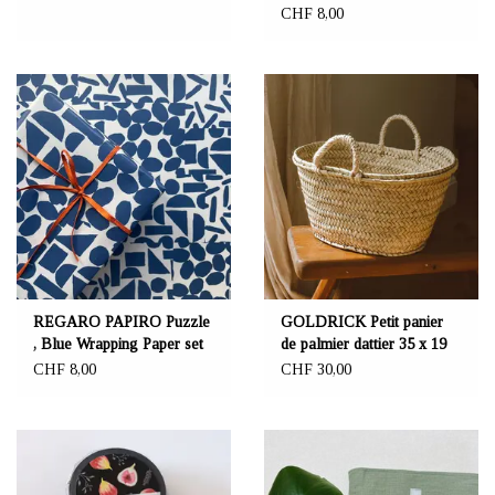
of 3
CHF 8,00
REGARO PAPIRO Puzzle
GOLDRICK Petit panier
, Blue Wrapping Paper set
de palmier dattier 35 x 19
of 3
cm
CHF 8,00
CHF 30,00