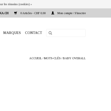
ur les témoins (cookies) »
KA.CH
0 Articles - CHF 0,00
Mon compte / S'inscrire
MARQUES
CONTACT
ACCUEIL
/
MOTS-CLÉS
/
BABY OVERALL