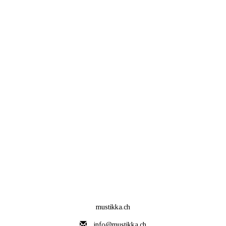
mustikka.ch
info@mustikka.ch