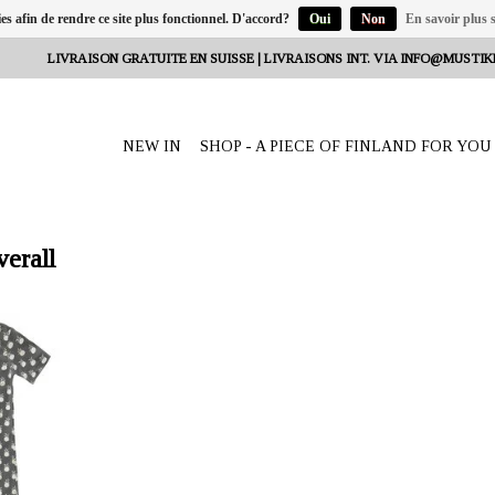
ies afin de rendre ce site plus fonctionnel. D'accord?
Oui
Non
En savoir plus s
LIVRAISON GRATUITE EN SUISSE | LIVRAISONS INT. VIA
INFO@MUSTIK
NEW IN
SHOP - A PIECE OF FINLAND FOR YOU
verall
eeta Nagel,
sse
hes courtes
n coton GOTS.
'entrejambe le
t à enlever.
12 mois.