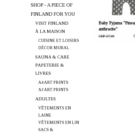
SHOP - A PIECE OF
FINLAND FOR YOU
VISIT FINLAND
Baby Pyjama "Pinea
anthracite"
À LA MAISON
CHF 27,00
CUISINE ET LOISIRS
DÉCOR MURAL
SAUNA & CARE
PAPETERIE &
LIVRES
A4 ART PRINTS
A3 ART PRINTS
ADULTES
VÊTEMENTS EN
LAINE
VÊTEMENTS EN LIN
SACS &