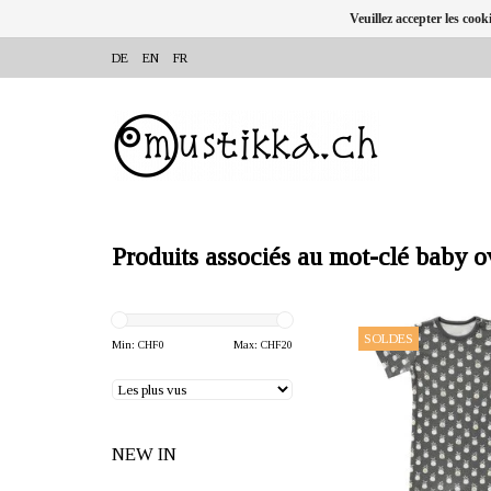
Veuillez accepter les cook
DE
EN
FR
Produits associés au mot-clé baby o
OFFRANT: mustikka.ch R
SOLDES
Frauenfeld, Sui
Min: CHF
0
Max: CHF
20
Le pyjama bébé à manc
"Pineapple anthracite" e
Des boutons pressions à l
NEW IN
rendent facile à mettre e
Tailles: 3-6 mois, 6-