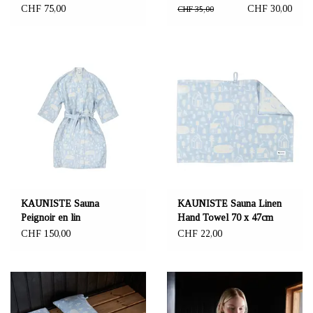
enfants "Sleepy forest"
CHF 75,00
CHF 30,00
CHF 35,00
70x65 cm
KAUNISTE Sauna
KAUNISTE Sauna Linen
Peignoir en lin
Hand Towel 70 x 47cm
CHF 150,00
CHF 22,00