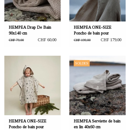
HEMPEA Drap De Bain
HEMPEA ONE-SIZE
90x140 cm
Poncho de bain pour
adultes
CHF 60,00
CHF 179,00
CHF 79,00
CHF 199,00
SOLDES
HEMPEA ONE-SIZE
HEMPEA Serviette de bain
Poncho de bain pour
en lin 40x60 cm