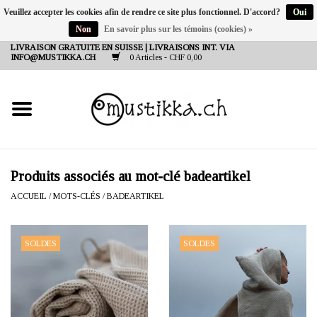
Veuillez accepter les cookies afin de rendre ce site plus fonctionnel. D'accord?
Oui
Non
En savoir plus sur les témoins (cookies) »
DE
EN
FR
LIVRAISON GRATUITE EN SUISSE | LIVRAISONS INT. VIA
INFO@MUSTIKKA.CH
0 Articles - CHF 0,00
NEW IN
SHOP - A PIECE OF
FINLAND FOR YOU
Marques
Produits associés au mot-clé badeartikel
ACCUEIL
/
MOTS-CLÉS
/
BADEARTIKEL
Contact
SOLDES
SOLDES