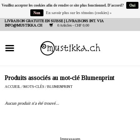
Veuillez accepter les cookies afin de rendre ce site plus fonctionnel. D'accord?
Oui
Non
En savoir plus sur les témoins (cookies) »
DE
EN
FR
LIVRAISON GRATUITE EN SUISSE | LIVRAISONS INT. VIA
INFO@MUSTIKKA.CH
0 Articles - CHF 0,00
NEW IN
SHOP - A PIECE OF
FINLAND FOR YOU
Marques
Produits associés au mot-clé Blumenprint
ACCUEIL
/
MOTS-CLÉS
/
BLUMENPRINT
Contact
Aucun produit n'a été trouvé...
Impressum