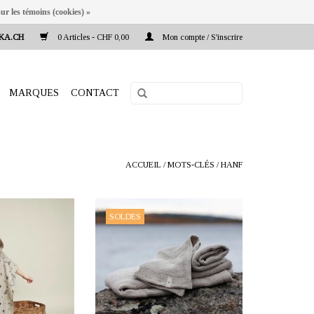
ur les témoins (cookies) »
KA.CH
0 Articles - CHF 0,00
Mon compte / S'inscrire
MARQUES
CONTACT
ACCUEIL
/
MOTS-CLÉS
/
HANF
a.ch Reeta Nagel,
OFFRANT: mustikka.ch Reeta Nagel,
SOLDES
ld, Suisse
Frauenfeld, Suisse
de bain (70x65 cm)
La petite serviette en chanvre convient
%. Convient aux
aussi bien à la cuisine qu'à la salle de
 ans. Le matériau
bains. Fabriquée en tissu 100%
nt plus doux et plus
chanvre. Légère et sèche rapidement.
nt l'utilisation.