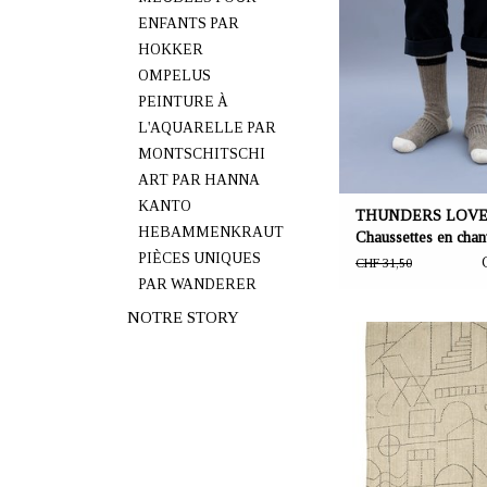
ENFANTS PAR
Chaussettes en chanvre tr
HOKKER
longues chaussettes gri
couleurs contrastantes 
OMPELUS
noires en haut et en 
PEINTURE À
disponibles dans les tai
L'AQUARELLE PAR
MONTSCHITSCHI
ART PAR HANNA
KANTO
THUNDERS LOVE
HEBAMMENKRAUT
Chaussettes en chan
PIÈCES UNIQUES
couleur grise
CHF 31,50
PAR WANDERER
NOTRE STORY
OFFRANT: mustikka.ch R
Frauenfeld, Sui
Hemp tea towel "Uni
beige/black. Size 4