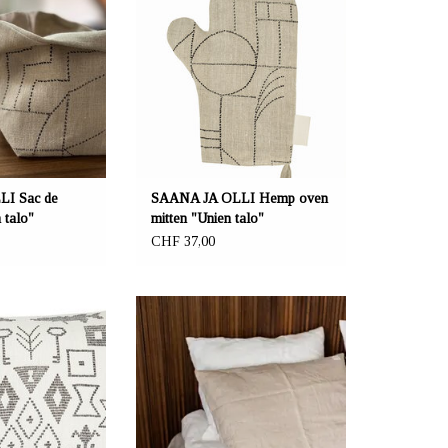
x13x18cm. Le motif
Hemp oven mitten "Unien talo. 100%
alo" (littéralement :
European hemp. Filling: 100% recycled
a été inspiré par le
textile fibres. Beige/black. Washable 40
ion d'une maison en
degrees.
le de 104 ans.
I Sac de
SAANA JA OLLI Hemp oven
 talo"
mitten "Unien talo"
CHF 37,00
a.ch Reeta Nagel,
OFFRANT: mustikka.ch Reeta Nagel,
ld, Suisse
Frauenfeld, Suisse
in en chanvre. Le
Hemp fabric pillowcase 50 x 60 cm.
nc est inspiré des
Available in five different shades:
as de création
Natural Dune, Winter Sky, Mist, Snow
a riche tradition des
and Green Twig.
ndais. Taille 40x60