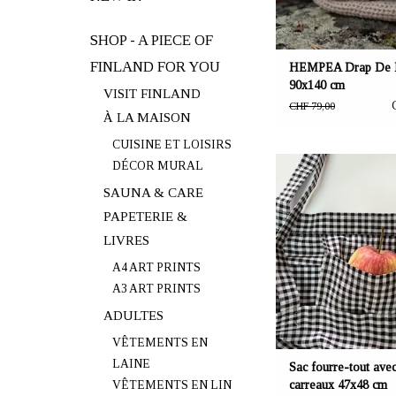
SHOP - A PIECE OF
FINLAND FOR YOU
HEMPEA Drap De 
90x140 cm
VISIT FINLAND
CHF 79,00
À LA MAISON
CUISINE ET LOISIRS
OFFRANT: mustikka.ch R
DÉCOR MURAL
Frauenfeld, Sui
SAUNA & CARE
PAPETERIE &
Sac fourre-tout 47x48 cm
coton à carreaux classiq
LIVRES
longues. Pochette intérie
A4 ART PRINTS
fabriqué par un jeune ar
A3 ART PRINTS
ADULTES
VÊTEMENTS EN
LAINE
Sac fourre-tout avec
VÊTEMENTS EN LIN
carreaux 47x48 cm