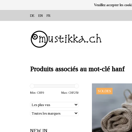
Veuillez accepter les cook
DE
EN
FR
Produits associés au mot-clé hanf
OFFRANT: mustikka.ch R
SOLDES
Frauenfeld, Sui
Min: CHF
0
Max: CHF
250
Drap de bain doux et géné
100% chanvre avec une
gaufrée.
NEW IN