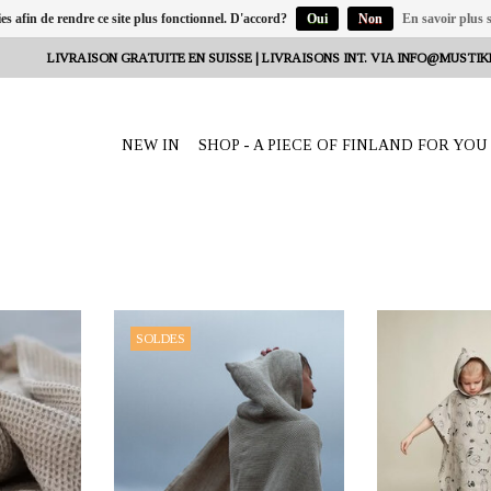
ies afin de rendre ce site plus fonctionnel. D'accord?
Oui
Non
En savoir plus s
LIVRAISON GRATUITE EN SUISSE | LIVRAISONS INT. VIA
INFO@MUSTIK
NEW IN
SHOP - A PIECE OF FINLAND FOR YOU
eeta Nagel,
OFFRANT: mustikka.ch Reeta Nagel,
OFFRANT: mustikk
SOLDES
sse
Frauenfeld, Suisse
Frauenfe
reux en tissu
ONE SIZE Poncho de bain beige pour
ONE-SIZE poncho 
 structure
adultes. Largeur 140, longueur 100 cm.
en chanvre 100
Fabriquée en tissu gaufré 100%
enfants de 2 à 6
chanvre.
antimicrobien devie
absorbant penda