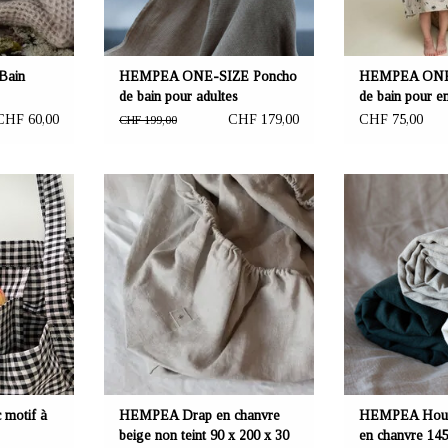
Bain
HEMPEA ONE-SIZE Poncho
HEMPEA ONE-
de bain pour adultes
de bain pour e
forest" 70x65 
CHF 60,00
CHF 179,00
CHF 75,00
CHF 199,00
eeta Nagel,
OFFRANT: mustikka.ch Reeta Nagel,
OFFRANT: mustikk
sse
Frauenfeld, Suisse
Frauenfe
 en tissu de
Drap de lit en chanvre beige pour lit
Housse de couett
ue. Poignées
simple 90 x 200 x 30 cm en tissu 100%
210 cm. Disponibl
ure. Conçu et
chanvre lisse et légèrement plus léger.
dune naturelle et ve
tisan local.
Ivalo en Finlande 
chanvre 
 motif à
HEMPEA Drap en chanvre
HEMPEA Houss
beige non teint 90 x 200 x 30
en chanvre 145