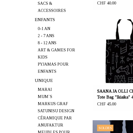
CHF 40,00
SACS &
ACCESSOIRES
ENFANTS
OFFRANT: mustikka.ch R
Frauenfeld, Sui
0-1 AN
2 - 7 ANS
Sac en chanvre 46x46c
8 - 12 ANS
noir et blanc "Ikiaika" (L'
ART & GAMES FOR
référence à l'esthétique 
KIDS
rupestres préhistoriques 
100% chanvre eur
PYJAMAS POUR
ENFANTS
UNIQUE
MARAI
SAANA JA OLLI Ch
MUM`S
Tote Bag "Ikiaika" 
MARKUS GRAF
CHF 45,00
SATUNISU DESIGN
CÉRAMIQUE PAR
OFFRANT: mustikka.ch R
ANUFAKTUR
SOLDES
Frauenfeld, Sui
MEUBLES POUR