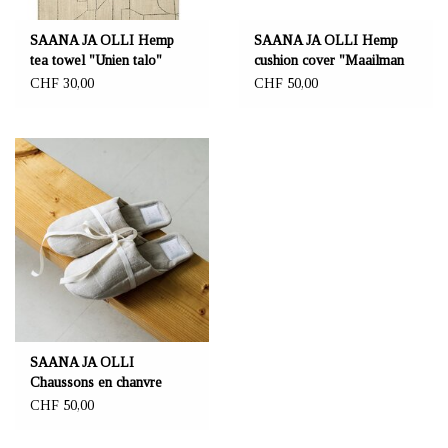
SAANA JA OLLI Hemp
SAANA JA OLLI Hemp
tea towel "Unien talo"
cushion cover "Maailman
45×70 cm
synty"
CHF 30,00
CHF 50,00
SAANA JA OLLI
Chaussons en chanvre
"Päivin ja öin"
CHF 50,00