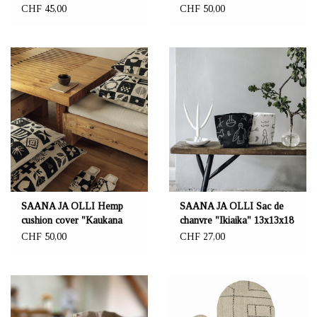
cm
"Kaukana kotoa"
CHF 45,00
CHF 50,00
SAANA JA OLLI Hemp
SAANA JA OLLI Sac de
cushion cover "Kaukana
chanvre "Ikiaika" 13x13x18
kotoa"
cm
CHF 50,00
CHF 27,00