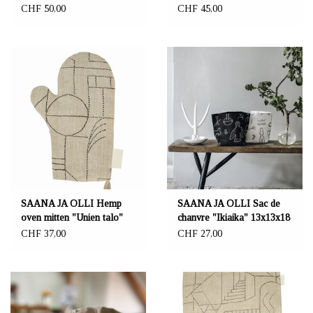
"Kaukana kotoa"
cm
CHF 50,00
CHF 45,00
SAANA JA OLLI Hemp
SAANA JA OLLI Sac de
oven mitten "Unien talo"
chanvre "Ikiaika" 13x13x18
cm
CHF 37,00
CHF 27,00