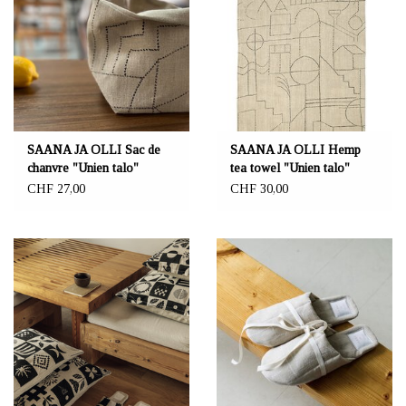
SAANA JA OLLI Sac de
SAANA JA OLLI Hemp
chanvre "Unien talo"
tea towel "Unien talo"
13x13x18 cm
45×70 cm
CHF 27,00
CHF 30,00