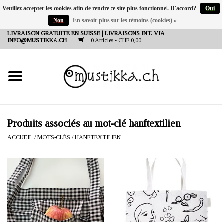
Veuillez accepter les cookies afin de rendre ce site plus fonctionnel. D'accord?
Oui
Non
En savoir plus sur les témoins (cookies) »
DE
EN
FR
LIVRAISON GRATUITE EN SUISSE | LIVRAISONS INT. VIA
INFO@MUSTIKKA.CH
0 Articles - CHF 0,00
NEW IN
SHOP - A PIECE OF
FINLAND FOR YOU
Marques
Produits associés au mot-clé hanftextilien
ACCUEIL
/
MOTS-CLÉS
/
HANFTEXTILIEN
Contact