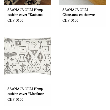
SAANA JA OLLI Hemp
SAANA JA OLLI
cushion cover "Kaukana
Chaussons en chanvre
kotoa"
"Päivin ja öin"
CHF 50,00
CHF 50,00
SAANA JA OLLI Hemp
cushion cover "Maailman
synty"
CHF 50,00