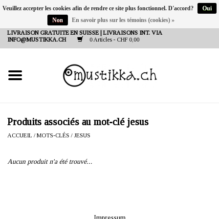
Veuillez accepter les cookies afin de rendre ce site plus fonctionnel. D'accord?
Oui
Non
En savoir plus sur les témoins (cookies) »
DE
EN
FR
LIVRAISON GRATUITE EN SUISSE | LIVRAISONS INT. VIA
INFO@MUSTIKKA.CH
0 Articles - CHF 0,00
NEW IN
SHOP - A PIECE OF
FINLAND FOR YOU
Marques
Produits associés au mot-clé jesus
ACCUEIL
/
MOTS-CLÉS
/
JESUS
Contact
Aucun produit n'a été trouvé...
Impressum