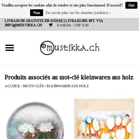
Veuillez accepter les cookies afin de rendre ce site plus fonctionnel. D'accord?
Oui
Non
En savoir plus sur les témoins (cookies) »
DE
EN
FR
LIVRAISON GRATUITE EN SUISSE | LIVRAISONS INT. VIA
INFO@MUSTIKKA.CH
0 Articles - CHF 0,00
NEW IN
SHOP - A PIECE OF
FINLAND FOR YOU
Marques
Produits associés au mot-clé kleinwaren aus holz
ACCUEIL
/
MOTS-CLÉS
/
KLEINWAREN AUS HOLZ
Contact