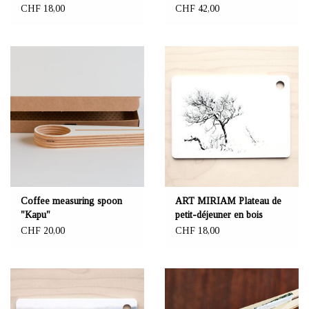
"Kuuset"
D 40cm
CHF 18,00
CHF 42,00
Coffee measuring spoon
ART MIRIAM Plateau de
"Kapu"
petit-déjeuner en bois
"Tunturikoivu"
CHF 20,00
CHF 18,00